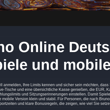
no Online Deuts
piele und mobile
l anmelden, Ihre Limits kennen und sicher sein möchten, dass
ve-Tische und eine übersichtliche Kasse genießen, die EUR, K
hlungslimits und Sitzungserinnerungen einstellen. Damit Spiele
die mobile Version klein und stabil. Für Personen, die nach Bru
pportzeiten und klare Bonusregeln, die zeigen, wie viel Sie set