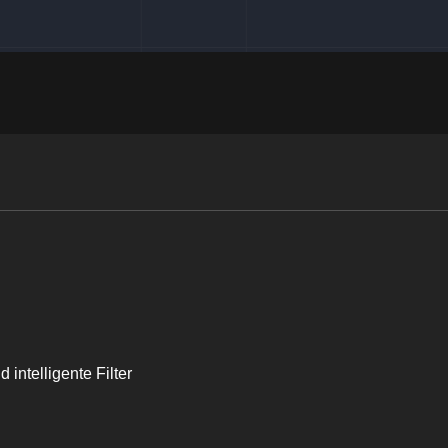
intelligente Filter