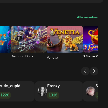
Alle ansehen
Diamond Dogs
3 Genie Wishes
Venetia
cutie_cupid
Frenzy
Seal S
122€
131€
139€