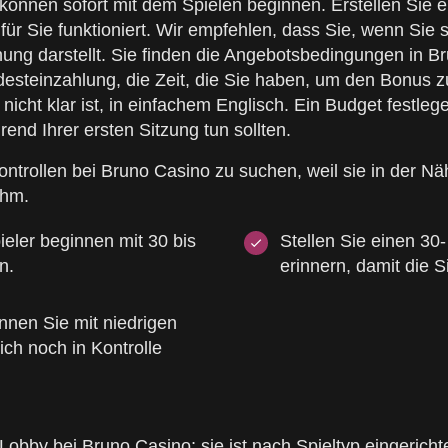
önnen sofort mit dem Spielen beginnen. Erstellen Sie ein
für Sie funktioniert. Wir empfehlen, dass Sie, wenn Sie 
ung darstellt. Sie finden die Angebotsbedingungen in Br
ndesteinzahlung, die Zeit, die Sie haben, um den Bonus
icht klar ist, in einfachem Englisch. Ein Budget festle
end Ihrer ersten Sitzung tun sollten.
trollen bei Bruno Casino zu suchen, weil sie in der Nähe
ehm.
ieler beginnen mit 30 bis
Stellen Sie einen 30-
n.
erinnern, damit die S
nnen Sie mit niedrigen
ch noch in Kontrolle
Lobby bei Bruno Casino; sie ist nach Spieltyp eingericht