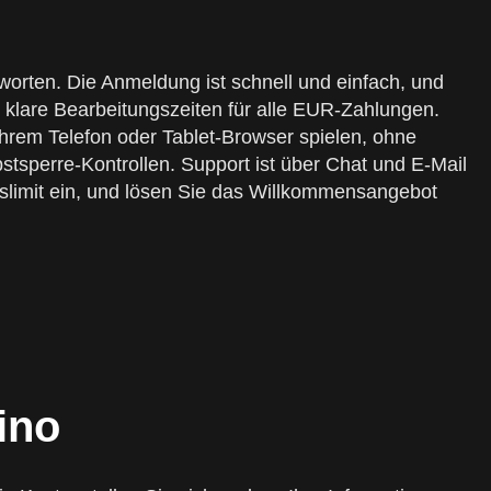
worten. Die Anmeldung ist schnell und einfach, und
 klare Bearbeitungszeiten für alle EUR-Zahlungen.
Ihrem Telefon oder Tablet-Browser spielen, ohne
tsperre-Kontrollen. Support ist über Chat und E-Mail
gslimit ein, und lösen Sie das Willkommensangebot
ino