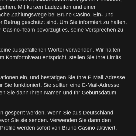
rgehen. Mit kurzen Ladezeiten und einer
nfache Zahlungswege bei Bruno Casino. Ein- und
 Betrug geschützt sind. Um Sie informiert zu halten,
er Casino-Team bevorzugt es, seine Versprechen zu
 keine ausgefallenen Wörter verwenden. Wir halten
m Komfortniveau entspricht, stellen Sie Ihre Limits
tionen ein, und bestätigen Sie Ihre E-Mail-Adresse
Sie funktioniert. Sie sollten eine E-Mail-Adresse
eben Sie dann Ihren Namen und Ihr Geburtsdatum
en gesperrt werden. Wenn Sie aus Deutschland
 bevor Sie sie senden. Verwenden Sie dann den
rofile werden sofort von Bruno Casino aktiviert,