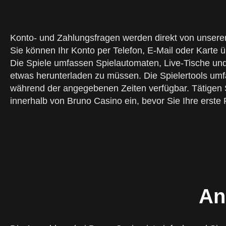
Leitfaden zur Auswahl eines sicheren Casinos
Vor-Einzahlungs-Checkliste
Konto- und Zahlungsfragen werden direkt von unserem
Sie können Ihr Konto per Telefon, E-Mail oder Karte
Die Spiele umfassen Spielautomaten, Live-Tische und 
etwas herunterladen zu müssen. Die Spielertools umf
während der angegebenen Zeiten verfügbar. Tätigen S
innerhalb von Bruno Casino ein, bevor Sie Ihre erste
An