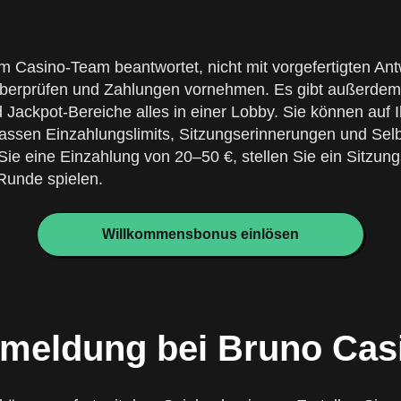
 Casino-Team beantwortet, nicht mit vorgefertigten Ant
 überprüfen und Zahlungen vornehmen. Es gibt außerdem
Jackpot-Bereiche alles in einer Lobby. Sie können auf 
assen Einzahlungslimits, Sitzungserinnerungen und Selbs
ie eine Einzahlung von 20–50 €, stellen Sie ein Sitzun
 Runde spielen.
Willkommensbonus einlösen
meldung bei Bruno Cas