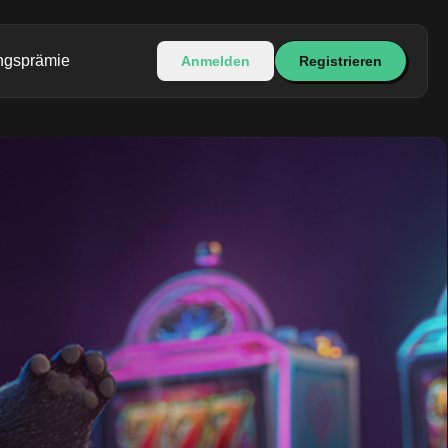
ngsprämie
Anmelden
Registrieren