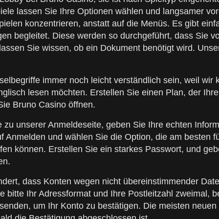
piele lassen Sie Ihre Optionen wählen und langsamer vo
pielen konzentrieren, anstatt auf die Menüs. Es gibt ei
 begleitet. Diese werden so durchgeführt, dass Sie vor
 lassen Sie wissen, ob ein Dokument benötigt wird. Uns
begriffe immer noch leicht verständlich sein, weil wir
nglisch lesen möchten. Erstellen Sie einen Plan, der Ihre
ie Bruno Casino öffnen.
 zu unserer Anmeldeseite, geben Sie Ihre echten Informa
 Anmelden und wählen Sie die Option, die am besten für 
üfen können. Erstellen Sie ein starkes Passwort, und g
en.
ndert, dass Konten wegen nicht übereinstimmender Dat
 bitte Ihr Adressformat und Ihre Postleitzahl zweimal,
senden, um Ihr Konto zu bestätigen. Die meisten neuen P
ld die Bestätigung abgeschlossen ist.