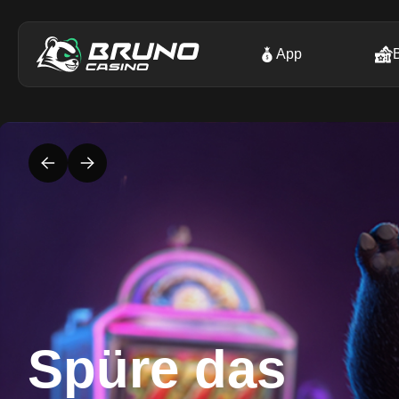
App
Spüre das